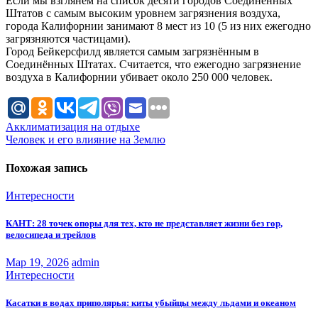
Если мы взглянем на список десяти городов Соединённых
Штатов с самым высоким уровнем загрязнения воздуха,
города Калифорнии занимают 8 мест из 10 (5 из них ежегодно
загрязняются частицами).
Город Бейкерсфилд является самым загрязнённым в
Соединённых Штатах. Считается, что ежегодно загрязнение
воздуха в Калифорнии убивает около 250 000 человек.
Навигация
Акклиматизация на отдыхе
Человек и его влияние на Землю
по
записям
Похожая запись
Интересности
КАНТ: 28 точек опоры для тех, кто не представляет жизни без гор,
велосипеда и трейлов
Мар 19, 2026
admin
Интересности
Касатки в водах приполярья: киты убыйцы между льдами и океаном