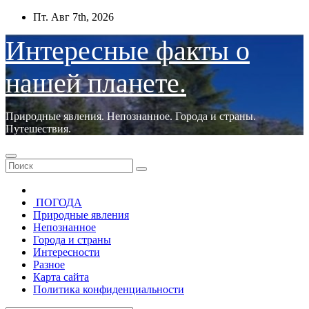
Перейти
Пт. Авг 7th, 2026
к
содержимому
Интересные факты о
нашей планете.
Природные явления. Непознанное. Города и страны.
Путешествия.
ПОГОДА
Природные явления
Непознанное
Города и страны
Интересности
Разное
Карта сайта
Политика конфиденциальности