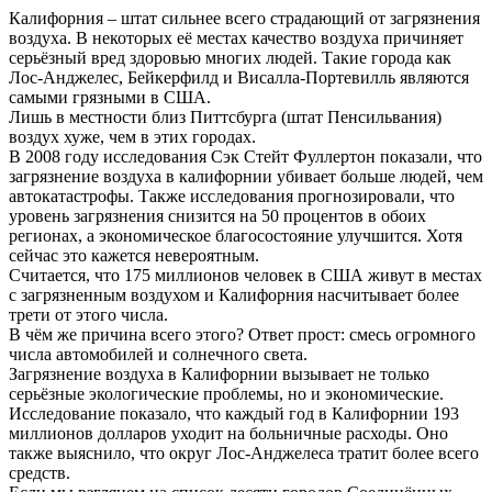
Калифорния – штат сильнее всего страдающий от загрязнения
воздуха. В некоторых её местах качество воздуха причиняет
серьёзный вред здоровью многих людей. Такие города как
Лос-Анджелес, Бейкерфилд и Висалла-Портевилль являются
самыми грязными в США.
Лишь в местности близ Питтсбурга (штат Пенсильвания)
воздух хуже, чем в этих городах.
В 2008 году исследования Сэк Стейт Фуллертон показали, что
загрязнение воздуха в калифорнии убивает больше людей, чем
автокатастрофы. Также исследования прогнозировали, что
уровень загрязнения снизится на 50 процентов в обоих
регионах, а экономическое благосостояние улучшится. Хотя
сейчас это кажется невероятным.
Считается, что 175 миллионов человек в США живут в местах
с загрязненным воздухом и Калифорния насчитывает более
трети от этого числа.
В чём же причина всего этого? Ответ прост: смесь огромного
числа автомобилей и солнечного света.
Загрязнение воздуха в Калифорнии вызывает не только
серьёзные экологические проблемы, но и экономические.
Исследование показало, что каждый год в Калифорнии 193
миллионов долларов уходит на больничные расходы. Оно
также выяснило, что округ Лос-Анджелеса тратит более всего
средств.