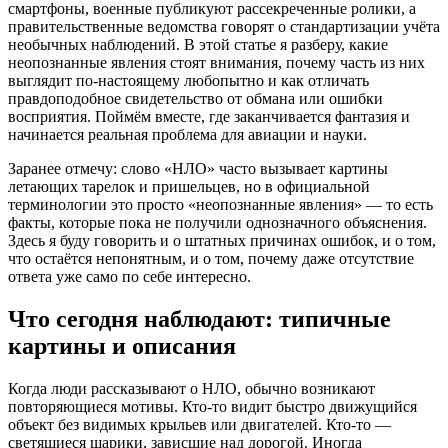
смартфоны, военные публикуют рассекреченные ролики, а
правительственные ведомства говорят о стандартизации учёта
необычных наблюдений. В этой статье я разберу, какие
неопознанные явления стоят внимания, почему часть из них
выглядит по-настоящему любопытно и как отличать
правдоподобное свидетельство от обмана или ошибки
восприятия. Поймём вместе, где заканчивается фантазия и
начинается реальная проблема для авиации и науки.
Заранее отмечу: слово «НЛО» часто вызывает картины
летающих тарелок и пришельцев, но в официальной
терминологии это просто «неопознанные явления» — то есть
факты, которые пока не получили однозначного объяснения.
Здесь я буду говорить и о штатных причинах ошибок, и о том,
что остаётся непонятным, и о том, почему даже отсутствие
ответа уже само по себе интересно.
Что сегодня наблюдают: типичные
картины и описания
Когда люди рассказывают о НЛО, обычно возникают
повторяющиеся мотивы. Кто-то видит быстро движущийся
объект без видимых крыльев или двигателей. Кто-то —
светящиеся шарики, зависшие над дорогой. Иногда