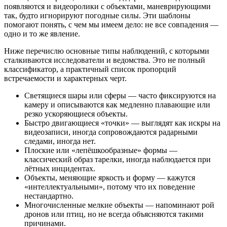
появляются и видеоролики с объектами, маневрирующими
так, будто игнорируют погодные силы. Эти шаблоны
помогают понять, с чем мы имеем дело: не все совпадения —
одно и то же явление.
Ниже перечислю основные типы наблюдений, с которыми
сталкиваются исследователи и ведомства. Это не полный
классификатор, а практичный список пропорций
встречаемости и характерных черт.
Светящиеся шары или сферы — часто фиксируются на
камеру и описываются как медленно плавающие или
резко ускоряющиеся объекты.
Быстро двигaющиеся «точки» — выглядят как искры на
видеозаписи, иногда сопровождаются радарными
следами, иногда нет.
Плоские или «лепёшкообразные» формы —
классический образ тарелки, иногда наблюдается при
лётных инцидентах.
Объекты, меняющие яркость и форму — кажутся
«интеллектуальными», потому что их поведение
нестандартно.
Многочисленные мелкие объекты — напоминают рой
дронов или птиц, но не всегда объясняются такими
причинами.