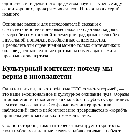
один случай не делает его предметом науки — учёные ждут
серии хороших, проверяемых фактов. И пока таких серий
немного.
Основные вызовы для исследователей связаны с
фрагментарностью и несовместимостью данных: кадры с
камеры без спутниковой телеметрии, радарные следы без
визуальной привязки, разобщённые свидетельства.
Преодолеть эти ограничения можно только систематикой:
больше датчиков, единые протоколы обмена данными и
прозрачная экспертиза.
Культурный контекст: почему мы
верим в инопланетян
Одна из причин, по которой тема НЛО остаётся горячей, —
это наше эмоциональное и культурное ожидание чуда. Образы
инопланетян и их космических кораблей глубоко укоренились
в массовом сознании. Это формирует интерпретацию
наблюдений: свет в небе мгновенно превращается в «корабль
пришельцев» в заголовках и комментариях.
С одной стороны, такой интерес стимулирует открытость:
люди публикуют данные, делятся наблюдениями, требуют