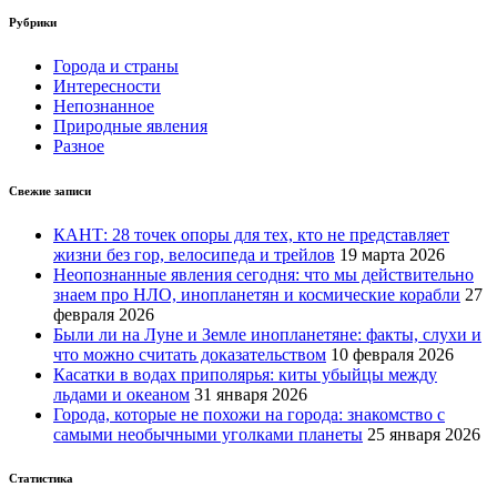
Рубрики
Города и страны
Интересности
Непознанное
Природные явления
Разное
Свежие записи
КАНТ: 28 точек опоры для тех, кто не представляет
жизни без гор, велосипеда и трейлов
19 марта 2026
Неопознанные явления сегодня: что мы действительно
знаем про НЛО, инопланетян и космические корабли
27
февраля 2026
Были ли на Луне и Земле инопланетяне: факты, слухи и
что можно считать доказательством
10 февраля 2026
Касатки в водах приполярья: киты убыйцы между
льдами и океаном
31 января 2026
Города, которые не похожи на города: знакомство с
самыми необычными уголками планеты
25 января 2026
Статистика