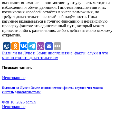
вызывают внимание — они мотивируют улучшать методики
наблюдения и обмен данными. Гипотеза инопланетян и их
космических кораблей остаётся в числе возможных, но
требует доказательств высочайшей надёжности. Пока
разумнее вкладываться в точную фиксацию и независимую
проверку фактов: это единственный путь, который может
привести либо к развенчанию, либо к действительно важному
открытию.
Навигация
Были ли на Луне и Земле инопланетяне: факты, слухи и что
можно считать доказательством
по
записям
Похожая запись
Непознанное
Были ли на Луне и Земле инопланетяне: факты, слухи и что можно
считать доказательством
Фев 10, 2026
admin
Непознанное