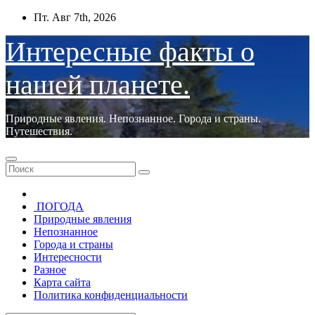
Перейти
Пт. Авг 7th, 2026
к
содержимому
Интересные факты о
нашей планете.
Природные явления. Непознанное. Города и страны.
Путешествия.
ПОГОДА
Природные явления
Непознанное
Города и страны
Интересности
Разное
Карта сайта
Политика конфиденциальности