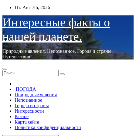
Перейти
Пт. Авг 7th, 2026
к
содержимому
Интересные факты о
нашей планете.
Природные явления. Непознанное. Города и страны.
Путешествия.
ПОГОДА
Природные явления
Непознанное
Города и страны
Интересности
Разное
Карта сайта
Политика конфиденциальности