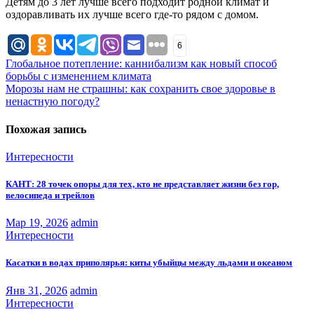
Детям до 3 лет лучше всего подходит родной климат и
оздоравливать их лучше всего где-то рядом с домом.
6
Навигация
Глобальное потепление: каннибализм как новый способ
борьбы с изменением климата
по
Морозы нам не страшны: как сохранить свое здоровье в
записям
ненастную погоду?
Похожая запись
Интересности
КАНТ: 28 точек опоры для тех, кто не представляет жизни без гор,
велосипеда и трейлов
Мар 19, 2026
admin
Интересности
Касатки в водах приполярья: киты убыйцы между льдами и океаном
Янв 31, 2026
admin
Интересности