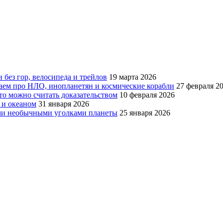
 без гор, велосипеда и трейлов
19 марта 2026
наем про НЛО, инопланетян и космические корабли
27 февраля 2
то можно считать доказательством
10 февраля 2026
 и океаном
31 января 2026
мыми необычными уголками планеты
25 января 2026