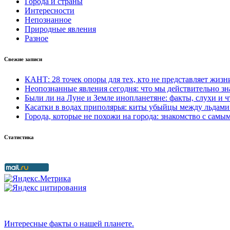
Города и страны
Интересности
Непознанное
Природные явления
Разное
Свежие записи
КАНТ: 28 точек опоры для тех, кто не представляет жизни
Неопознанные явления сегодня: что мы действительно з
Были ли на Луне и Земле инопланетяне: факты, слухи и ч
Касатки в водах приполярья: киты убыйцы между льдами
Города, которые не похожи на города: знакомство с са
Статистика
Интересные факты о нашей планете.