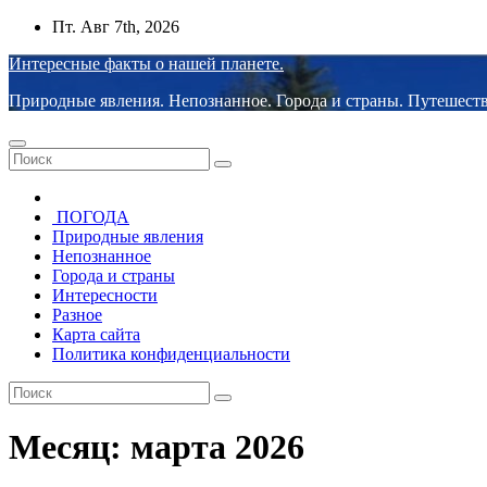
Перейти
Пт. Авг 7th, 2026
к
Интересные факты о нашей планете.
содержимому
Природные явления. Непознанное. Города и страны. Путешеств
ПОГОДА
Природные явления
Непознанное
Города и страны
Интересности
Разное
Карта сайта
Политика конфиденциальности
Месяц:
марта 2026