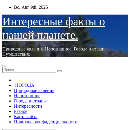
Перейти
Вс. Авг 9th, 2026
к
содержимому
Интересные факты о
нашей планете.
Природные явления. Непознанное. Города и страны.
Путешествия.
ПОГОДА
Природные явления
Непознанное
Города и страны
Интересности
Разное
Карта сайта
Политика конфиденциальности