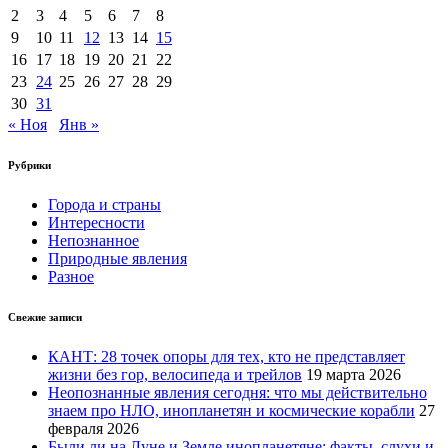
2
3
4
5
6
7
8
9
10
11
12
13
14
15
16
17
18
19
20
21
22
23
24
25
26
27
28
29
30
31
« Ноя
Янв »
Рубрики
Города и страны
Интересности
Непознанное
Природные явления
Разное
Свежие записи
КАНТ: 28 точек опоры для тех, кто не представляет
жизни без гор, велосипеда и трейлов
19 марта 2026
Неопознанные явления сегодня: что мы действительно
знаем про НЛО, инопланетян и космические корабли
27
февраля 2026
Были ли на Луне и Земле инопланетяне: факты, слухи и