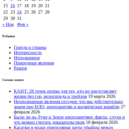
15
16
17
18
19
20
21
22
23
24
25
26
27
28
29
30
31
« Ноя
Фев »
Рубрики
Города и страны
Интересности
Непознанное
Природные явления
Разное
Свежие записи
КАНТ: 28 точек опоры для тех, кто не представляет
жизни без гор, велосипеда и трейлов
19 марта 2026
Неопознанные явления сегодня: что мы действительно
знаем про НЛО, инопланетян и космические корабли
27
февраля 2026
Были ли на Луне и Земле инопланетяне: факты, слухи и
что можно считать доказательством
10 февраля 2026
Касатки в водах приполярья: киты убыйцы между