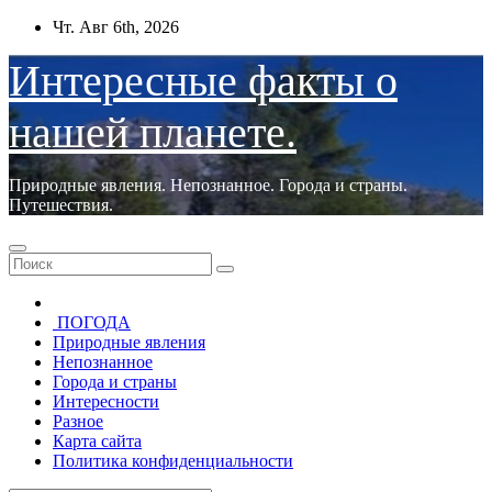
Перейти
Чт. Авг 6th, 2026
к
содержимому
Интересные факты о
нашей планете.
Природные явления. Непознанное. Города и страны.
Путешествия.
ПОГОДА
Природные явления
Непознанное
Города и страны
Интересности
Разное
Карта сайта
Политика конфиденциальности