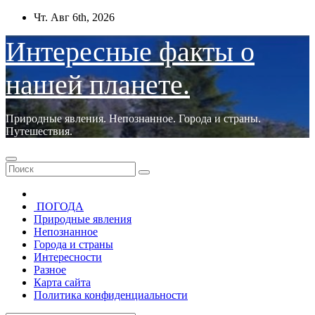
Перейти
Чт. Авг 6th, 2026
к
содержимому
Интересные факты о
нашей планете.
Природные явления. Непознанное. Города и страны.
Путешествия.
ПОГОДА
Природные явления
Непознанное
Города и страны
Интересности
Разное
Карта сайта
Политика конфиденциальности