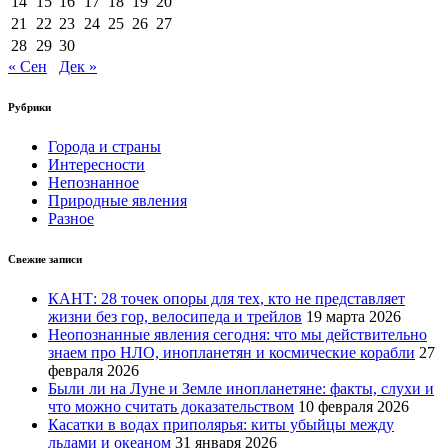
14
15
16
17
18
19
20
21
22
23
24
25
26
27
28
29
30
« Сен
Дек »
Рубрики
Города и страны
Интересности
Непознанное
Природные явления
Разное
Свежие записи
КАНТ: 28 точек опоры для тех, кто не представляет
жизни без гор, велосипеда и трейлов
19 марта 2026
Неопознанные явления сегодня: что мы действительно
знаем про НЛО, инопланетян и космические корабли
27
февраля 2026
Были ли на Луне и Земле инопланетяне: факты, слухи и
что можно считать доказательством
10 февраля 2026
Касатки в водах приполярья: киты убыйцы между
льдами и океаном
31 января 2026