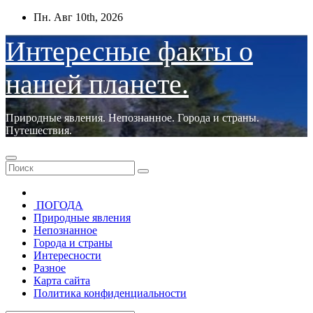
Перейти
Пн. Авг 10th, 2026
к
содержимому
Интересные факты о
нашей планете.
Природные явления. Непознанное. Города и страны.
Путешествия.
ПОГОДА
Природные явления
Непознанное
Города и страны
Интересности
Разное
Карта сайта
Политика конфиденциальности