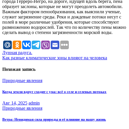
города Герреро-Негро, на дороге, идущей вдоль берега, пена
образует заслоны, которые не могут преодолеть автомобили.
Важным фактором пенообразования, как выяснили ученые,
служит загрязнение среды. Реки и дождевые потоки несут с
полей в море различные удобрения, которые способствуют
размножению водорослей. Так что по количеству пены можно
сделать вывод о степени загрязненности морской воды.
Навигация
Лунная радуга.
Как разные климатические зоны влияют на человека
по
записям
Похожая запись
Природные явления
Когда земля вдруг сходит с ума: всё о селе и селевых потоках
Авг 14, 2025
admin
Природные явления
Ветра: Невидимая сила природы и её влияние на нашу жизнь