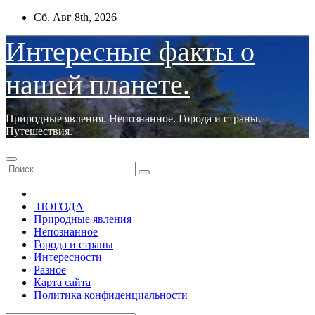
Перейти
Сб. Авг 8th, 2026
к
содержимому
Интересные факты о
нашей планете.
Природные явления. Непознанное. Города и страны.
Путешествия.
ПОГОДА
Природные явления
Непознанное
Города и страны
Интересности
Разное
Карта сайта
Политика конфиденциальности