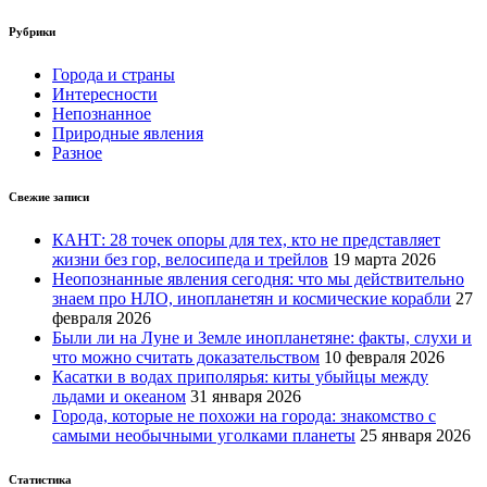
Рубрики
Города и страны
Интересности
Непознанное
Природные явления
Разное
Свежие записи
КАНТ: 28 точек опоры для тех, кто не представляет
жизни без гор, велосипеда и трейлов
19 марта 2026
Неопознанные явления сегодня: что мы действительно
знаем про НЛО, инопланетян и космические корабли
27
февраля 2026
Были ли на Луне и Земле инопланетяне: факты, слухи и
что можно считать доказательством
10 февраля 2026
Касатки в водах приполярья: киты убыйцы между
льдами и океаном
31 января 2026
Города, которые не похожи на города: знакомство с
самыми необычными уголками планеты
25 января 2026
Статистика