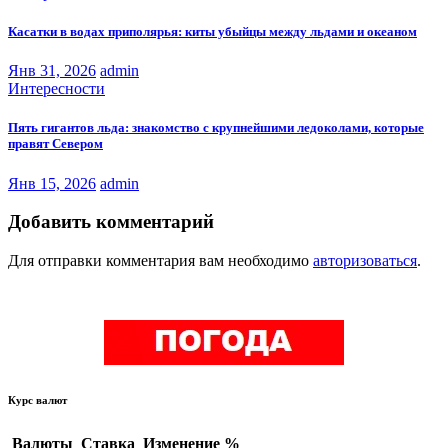
Касатки в водах приполярья: киты убыйцы между льдами и океаном
Янв 31, 2026
admin
Интересности
Пять гигантов льда: знакомство с крупнейшими ледоколами, которые
правят Севером
Янв 15, 2026
admin
Добавить комментарий
Для отправки комментария вам необходимо
авторизоваться
.
Курс валют
Валюты
Ставка
Изменение %