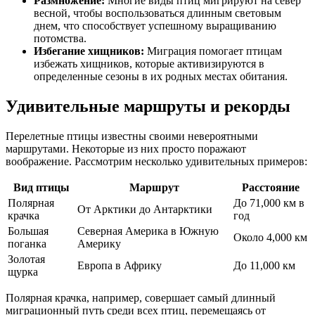
Размножение:
Многие виды птиц мигрируют на север
весной, чтобы воспользоваться длинным световым
днем, что способствует успешному выращиванию
потомства.
Избегание хищников:
Миграция помогает птицам
избежать хищников, которые активизируются в
определенные сезоны в их родных местах обитания.
Удивительные маршруты и рекорды
Перелетные птицы известны своими невероятными
маршрутами. Некоторые из них просто поражают
воображение. Рассмотрим несколько удивительных примеров:
Вид птицы
Маршрут
Расстояние
Полярная
До 71,000 км в
От Арктики до Антарктики
крачка
год
Большая
Северная Америка в Южную
Около 4,000 км
поганка
Америку
Золотая
Европа в Африку
До 11,000 км
щурка
Полярная крачка, например, совершает самый длинный
миграционный путь среди всех птиц, перемещаясь от