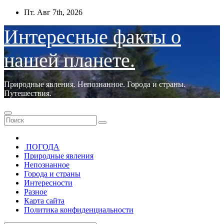
Перейти
Пт. Авг 7th, 2026
к
содержимому
Интересные факты о
нашей планете.
Природные явления. Непознанное. Города и страны.
Путешествия.
ПОГОДА
Природные явления
Непознанное
Города и страны
Интересности
Разное
Карта сайта
Политика конфиденциальности