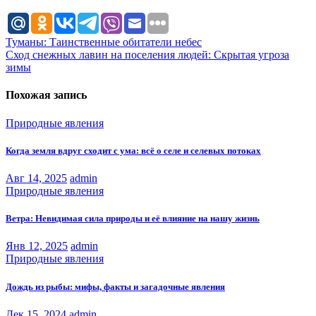
Навигация
Туманы: Таинственные обитатели небес
Сход снежных лавин на поселения людей: Скрытая угроза
по
зимы
записям
Похожая запись
Природные явления
Когда земля вдруг сходит с ума: всё о селе и селевых потоках
Авг 14, 2025
admin
Природные явления
Ветра: Невидимая сила природы и её влияние на нашу жизнь
Янв 12, 2025
admin
Природные явления
Дождь из рыбы: мифы, факты и загадочные явления
Дек 15, 2024
admin