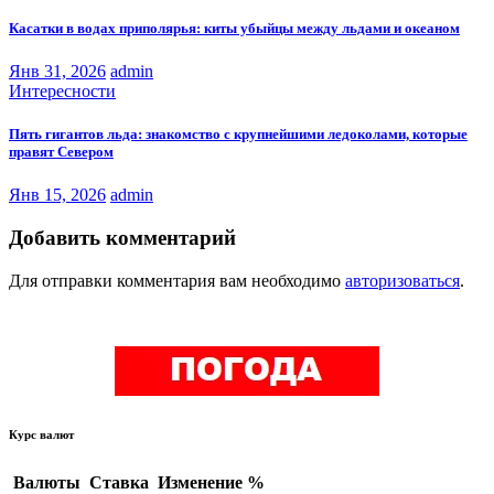
Касатки в водах приполярья: киты убыйцы между льдами и океаном
Янв 31, 2026
admin
Интересности
Пять гигантов льда: знакомство с крупнейшими ледоколами, которые
правят Севером
Янв 15, 2026
admin
Добавить комментарий
Для отправки комментария вам необходимо
авторизоваться
.
Курс валют
Валюты
Ставка
Изменение %