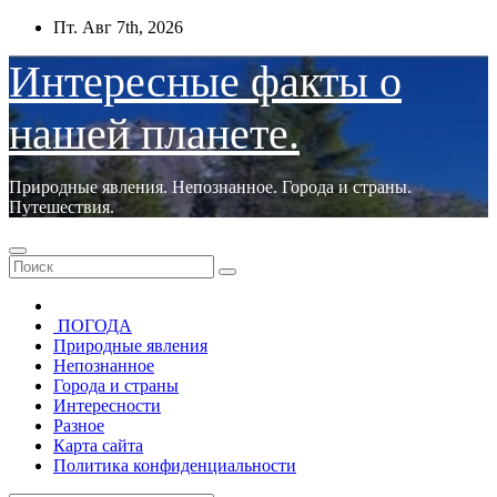
Перейти
Пт. Авг 7th, 2026
к
содержимому
Интересные факты о
нашей планете.
Природные явления. Непознанное. Города и страны.
Путешествия.
ПОГОДА
Природные явления
Непознанное
Города и страны
Интересности
Разное
Карта сайта
Политика конфиденциальности