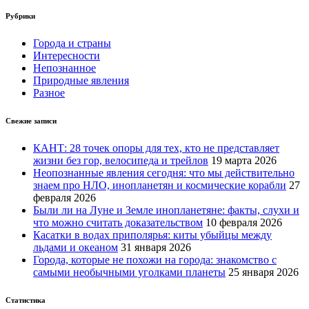
Рубрики
Города и страны
Интересности
Непознанное
Природные явления
Разное
Свежие записи
КАНТ: 28 точек опоры для тех, кто не представляет
жизни без гор, велосипеда и трейлов
19 марта 2026
Неопознанные явления сегодня: что мы действительно
знаем про НЛО, инопланетян и космические корабли
27
февраля 2026
Были ли на Луне и Земле инопланетяне: факты, слухи и
что можно считать доказательством
10 февраля 2026
Касатки в водах приполярья: киты убыйцы между
льдами и океаном
31 января 2026
Города, которые не похожи на города: знакомство с
самыми необычными уголками планеты
25 января 2026
Статистика