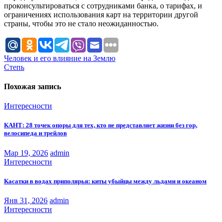
проконсультироваться с сотрудниками банка, о тарифах, и
ограничениях использования карт на территории другой
страны, чтобы это не стало неожиданностью.
Навигация
Человек и его влияние на Землю
Степь
по
записям
Похожая запись
Интересности
КАНТ: 28 точек опоры для тех, кто не представляет жизни без гор,
велосипеда и трейлов
Мар 19, 2026
admin
Интересности
Касатки в водах приполярья: киты убыйцы между льдами и океаном
Янв 31, 2026
admin
Интересности