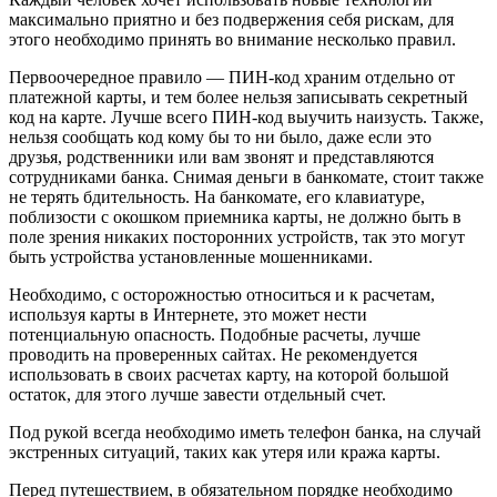
максимально приятно и без подвержения себя рискам, для
этого необходимо принять во внимание несколько правил.
Первоочередное правило — ПИН-код храним отдельно от
платежной карты, и тем более нельзя записывать секретный
код на карте. Лучше всего ПИН-код выучить наизусть. Также,
нельзя сообщать код кому бы то ни было, даже если это
друзья, родственники или вам звонят и представляются
сотрудниками банка. Снимая деньги в банкомате, стоит также
не терять бдительность. На банкомате, его клавиатуре,
поблизости с окошком приемника карты, не должно быть в
поле зрения никаких посторонних устройств, так это могут
быть устройства установленные мошенниками.
Необходимо, с осторожностью относиться и к расчетам,
используя карты в Интернете, это может нести
потенциальную опасность. Подобные расчеты, лучше
проводить на проверенных сайтах. Не рекомендуется
использовать в своих расчетах карту, на которой большой
остаток, для этого лучше завести отдельный счет.
Под рукой всегда необходимо иметь телефон банка, на случай
экстренных ситуаций, таких как утеря или кража карты.
Перед путешествием, в обязательном порядке необходимо