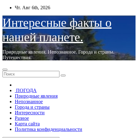
Перейти
Чт. Авг 6th, 2026
к
содержимому
Интересные факты о
нашей планете.
Природные явления. Непознанное. Города и страны.
Путешествия.
ПОГОДА
Природные явления
Непознанное
Города и страны
Интересности
Разное
Карта сайта
Политика конфиденциальности