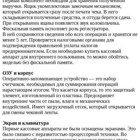
Первый компонент необходим для хранения полученной
выручки. Ящик укомплектован замочным механизмом,
который открывается сразу после печати чека. В него
складываются полученные средства, и оттуда берется сдача.
При открывании ящика появляется звук колокольчика.
Фискальная память исполняет роль регистратора.
В ней сохраняются сведения обо всех операциях и хранятся не
менее 5 лет. Проверяется налоговыми органами для
подтверждения правильной уплаты налогов
предпринимателем. Если необходимо купить кассовый
аппарат для внутреннего пользования, то можно обойтись
моделью без фискальной памяти.
ОЗУ и корпус
Оперативно-запоминающее устройство — это набор
счетчиков, необходимых для суммирования операций
нарастающим итогом. Что касается корпуса, то это защитный
элемент, изготовленный из пластика. Предохраняет
внутренние части от пыли, влаги и механических
воздействий. Имеет загрузочный отсек, который открывается
для смены чековой ленты.
Экран и клавиатура
Первые кассовые аппараты не были оснащены экранами. Это
было связано с неразвитостью процессорной техники. Во
время всеобщей компьютеризации кассовая техника стала