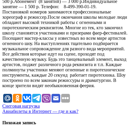
500 р.Абонемент (8 занятий) — 3 000 р.Индивидуальное
занятие — 1 500 р. Телефон: 8-499-390-01-19.
Постановкой номеров занимаются профессиональные
хореограф и режиссер.После окончания школы молодые люди
обладают высокой техникой работы с огненными и
пиротехническим реквизитом. Многие из тек, кто закончил
школу становятся участниками и призерами фаер-фестивалей.
Посещают мастер-классы у известных во всем мире артистов
огненного шоу. На выступлениях тщательно подбирается
музыкальное сопровождение для разного вида мероприятий.
Все действия которые идут на сцене, проходят под
качественную музыку. Будь это танцевальный элемент, выход
артистов, поджег различного рода реквизита и т.п. Каждые
полминуты участники меняют огненные и пиротехнические
инструменты, каждые 20 секунд работает пиротехника. Шоу
построено по всем законам режиссуры и драматургии. В
конце зрители видят необыкновенная феерия.
Навигация
Снеговая нагрузка
Авиабилеты в Интернет — где и как?
по
записям
Похожая запись