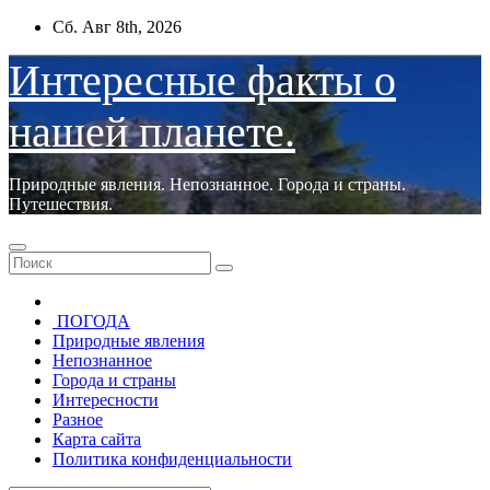
Перейти
Сб. Авг 8th, 2026
к
содержимому
Интересные факты о
нашей планете.
Природные явления. Непознанное. Города и страны.
Путешествия.
ПОГОДА
Природные явления
Непознанное
Города и страны
Интересности
Разное
Карта сайта
Политика конфиденциальности