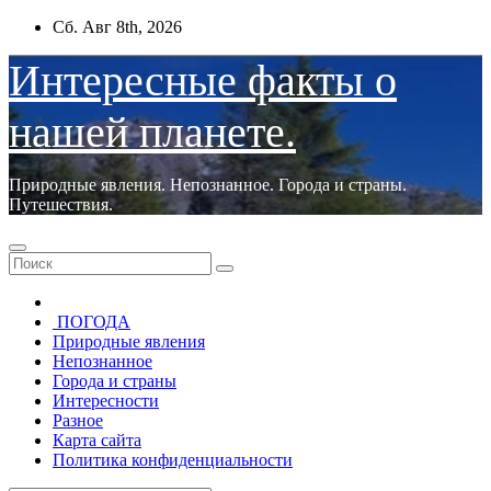
Перейти
Сб. Авг 8th, 2026
к
содержимому
Интересные факты о
нашей планете.
Природные явления. Непознанное. Города и страны.
Путешествия.
ПОГОДА
Природные явления
Непознанное
Города и страны
Интересности
Разное
Карта сайта
Политика конфиденциальности