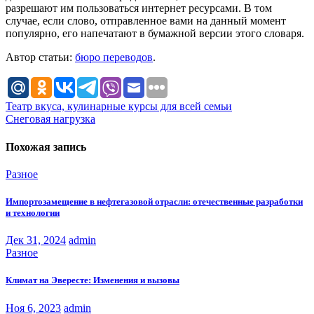
разрешают им пользоваться интернет ресурсами. В том
случае, если слово, отправленное вами на данный момент
популярно, его напечатают в бумажной версии этого словаря.
Автор статьи:
бюро переводов
.
Навигация
Театр вкуса, кулинарные курсы для всей семьи
Снеговая нагрузка
по
записям
Похожая запись
Разное
Импортозамещение в нефтегазовой отрасли: отечественные разработки
и технологии
Дек 31, 2024
admin
Разное
Климат на Эвересте: Изменения и вызовы
Ноя 6, 2023
admin