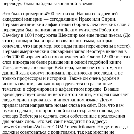
переводу, была найдена закопанной в земле.
Это было примерно 4500 лет назад. Нашли ее в древней
аккадской империи — сегодняшним Ираке или Сирии.
Первый английский алфавитный сборник лексических слов с
переводом был написан английским учителем Робертом
Cawdrey в 1604 году, когда Шекспир все еще писал пьесы. (До
этого, словари были организованы по темам, которые
означали, что например, все виды пищи перечислены вместе).
Первый американский словарный запас Вебстера включал в
себя 70000 изречений и их определений. Около 12.000 из этих
слов никогда не были раньше ни в одной подобной книге.
Идея, лежащая в словаре Вебстера, заключается в том, что
данный язык смогут понимать практически все люди, а не
только профессоры и историки. Также он очень удобен в
использовании, так как подразделяется на различные
тематики и сформирован в алфавитном порядке. В наше
время действует онлайн версия этой книги, которая помогает
людям ориентироваться в иностранном языке. Детям
предлагается направлять новые слова на сайт. Все, что вам
нужно сделать, это просто войти на открытую площадку
словаря Вебстера и сделать свои собственные предложения
для новых слов. Это веб-сайт находится по адресу:
www3.merriam-Webster. COM / opendictionary. Но дети всегда
должны советоваться с родителями, так как многие не