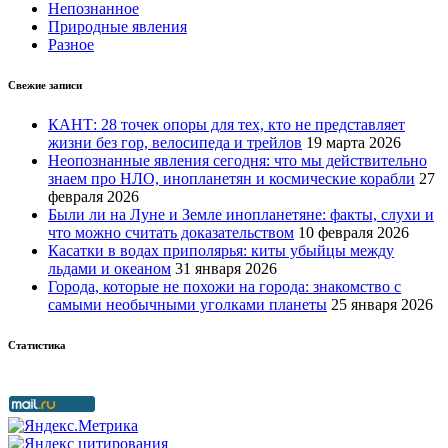
Непознанное
Природные явления
Разное
Свежие записи
КАНТ: 28 точек опоры для тех, кто не представляет
жизни без гор, велосипеда и трейлов
19 марта 2026
Неопознанные явления сегодня: что мы действительно
знаем про НЛО, инопланетян и космические корабли
27
февраля 2026
Были ли на Луне и Земле инопланетяне: факты, слухи и
что можно считать доказательством
10 февраля 2026
Касатки в водах приполярья: киты убыйцы между
льдами и океаном
31 января 2026
Города, которые не похожи на города: знакомство с
самыми необычными уголками планеты
25 января 2026
Статистика