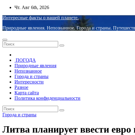
Перейти
Чт. Авг 6th, 2026
к
Интересные факты о нашей планете.
содержимому
Природные явления. Непознанное. Города и страны. Путешеств
ПОГОДА
Природные явления
Непознанное
Города и страны
Интересности
Разное
Карта сайта
Политика конфиденциальности
Города и страны
Литва планирует ввести евро в