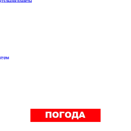
 уголками планеты
ьтуры