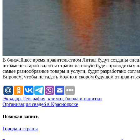
В ближайшее время правительством Литвы будут созданы спец
по замене старой валюты страны на новую будет проводиться н
самые разнообразные товары и услуги, будет разработано согл
Впрочем, чтобы не гадать можно в скором будущем отправиться
Навигация
Эквадор. География, климат, блюда и напитки
Организация свадеб в Красноярске
по
записям
Похожая запись
Города и страны