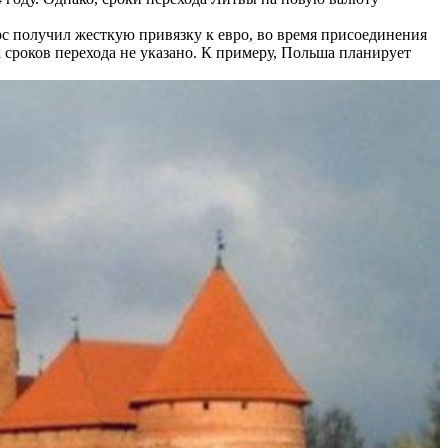
рс получил жесткую привязку к евро, во время присоединения
 сроков перехода не указано. К примеру, Польша планирует