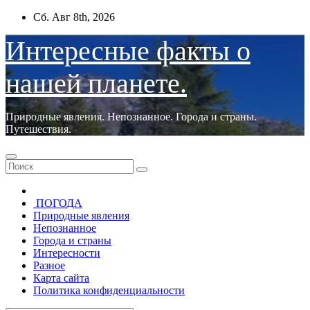
Перейти
Сб. Авг 8th, 2026
к
содержимому
Интересные факты о
нашей планете.
Природные явления. Непознанное. Города и страны.
Путешествия.
ПОГОДА
Природные явления
Непознанное
Города и страны
Интересности
Разное
Карта сайта
Политика конфиденциальности