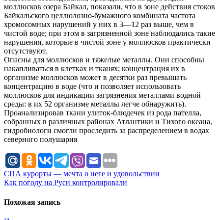
моллюсков озера Байкал, показали, что в зоне действия стоков
Байкальского целлюлозно-бумажного комбината частота
хромосомных нарушений у них в 3—12 раз выше, чем в
чистой воде; при этом в загрязненной зоне наблюдались такие
нарушения, которые в чистой зоне у моллюсков практически
отсутствуют.
Опасны для моллюсков и тяжелые металлы. Они способны
накапливаться в клетках и тканях; концентрация их в
организме моллюсков может в десятки раз превышать
концентрацию в воде (что и позволяет использовать
моллюсков для индикации загрязнения металлами водной
среды: в их 52 организме металлы легче обнаружить).
Проанализировав ткани улиток-блюдечек из рода пателла,
собранных в различных районах Атлантики и Тихого океана,
гидробиологи смогли проследить за распределением в водах
северного полушария
Навигация
СПА курорты — мечта о неге и удовольствии
Как погоду на Руси контролировали
по
записям
Похожая запись