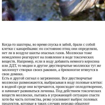
Когда-то шахтеры, во время спуска в забой, брали с собой
клетки с канарейками: по состоянию птиц они определяли,
нет ли в воздухе шахты опасных газов. Моллюски тоже
немедленно реагируют на появление в воде токсических
веществ. Например, если в воду добавить немного керосина
или ДДТ, то мидии и другие двустворчатые моллюски тут же
захлопнут створки своих раковин, а брюхоногие втянутся в
свои домики.
Есть и другой сигнал о загрязнении. Все двустворчатые
моллюски размножаются, выбрасывая в воду половые клетки:
в водной среде они встречаются, происходит оплодотворение,
и начинает развиваться личинка.
Под действием токсических
веществ моллюски, пытаясь в угрожающей ситуации спасти
хотя бы часть потомства, резко усиливают выброс половых
продуктов, которые в таких случаях нередко образуют