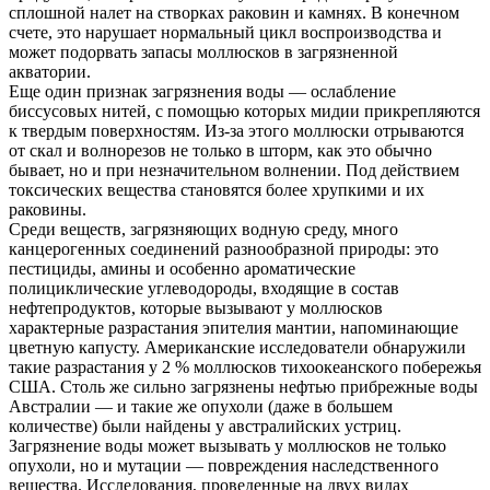
сплошной налет на створках раковин и камнях. В конечном
счете, это нарушает нормальный цикл воспроизводства и
может подорвать запасы моллюсков в загрязненной
акватории.
Еще один признак загрязнения воды — ослабление
биссусовых нитей, с помощью которых мидии прикрепляются
к твердым поверхностям. Из-за этого моллюски отрываются
от скал и волнорезов не только в шторм, как это обычно
бывает, но и при незначительном волнении. Под действием
токсических вещества становятся более хрупкими и их
раковины.
Среди веществ, загрязняющих водную среду, много
канцерогенных соединений разнообразной природы: это
пестициды, амины и особенно ароматические
полициклические углеводороды, входящие в состав
нефтепродуктов, которые вызывают у моллюсков
характерные разрастания эпителия мантии, напоминающие
цветную капусту. Американские исследователи обнаружили
такие разрастания у 2 % моллюсков тихоокеанского побережья
США. Столь же сильно загрязнены нефтью прибрежные воды
Австралии — и такие же опухоли (даже в большем
количестве) были найдены у австралийских устриц.
Загрязнение воды может вызывать у моллюсков не только
опухоли, но и мутации — повреждения наследственного
вещества. Исследования, проведенные на двух видах