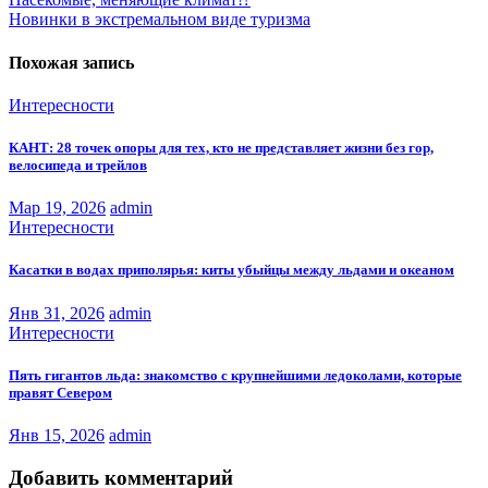
Навигация
Новинки в экстремальном виде туризма
по
записям
Похожая запись
Интересности
КАНТ: 28 точек опоры для тех, кто не представляет жизни без гор,
велосипеда и трейлов
Мар 19, 2026
admin
Интересности
Касатки в водах приполярья: киты убыйцы между льдами и океаном
Янв 31, 2026
admin
Интересности
Пять гигантов льда: знакомство с крупнейшими ледоколами, которые
правят Севером
Янв 15, 2026
admin
Добавить комментарий