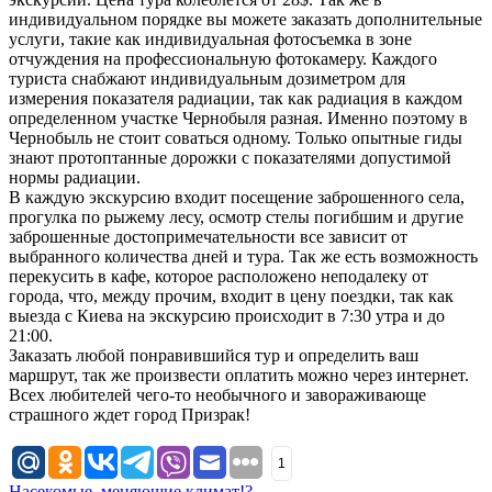
индивидуальном порядке вы можете заказать дополнительные
услуги, такие как индивидуальная фотосъемка в зоне
отчуждения на профессиональную фотокамеру. Каждого
туриста снабжают индивидуальным дозиметром для
измерения показателя радиации, так как радиация в каждом
определенном участке Чернобыля разная. Именно поэтому в
Чернобыль не стоит соваться одному. Только опытные гиды
знают протоптанные дорожки с показателями допустимой
нормы радиации.
В каждую экскурсию входит посещение заброшенного села,
прогулка по рыжему лесу, осмотр стелы погибшим и другие
заброшенные достопримечательности все зависит от
выбранного количества дней и тура. Так же есть возможность
перекусить в кафе, которое расположено неподалеку от
города, что, между прочим, входит в цену поездки, так как
выезда с Киева на экскурсию происходит в 7:30 утра и до
21:00.
Заказать любой понравившийся тур и определить ваш
маршрут, так же произвести оплатить можно через интернет.
Всех любителей чего-то необычного и завораживающе
страшного ждет город Призрак!
1
Насекомые, меняющие климат!?