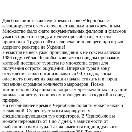
Для большинства жителей земли слово «Чернобыль»
ассоциируется с чем-то очень страшным и засекреченным.
Множество было снято документальных фильмов и фильмов
ужасов про этот город, а точнее про события, что там
произошли. Трудно найти человека не знающего про взрыв
ядерного реактора на Украине!
Несмотря на весь ужас происшедший в не совсем далеком
1986 году, сейчас Чернобыль является городом призраком,
который посещают туристы из множества стран для
получения остроты ощущений. Впервые туры в зону
отчуждения стали организовывать в 90-х годах, когда
опасность получения радиации начала стихать и в город
повалили огромное количество мародеров. Позже
министерство Украины по вопросам чрезвычайных ситуаций
занялась вплотную вопросом проведения экскурсий в город
призрак.
На сегодняшнее время в Чернобыль попасть может каждый
желающий. Существует масса маршрутов у
специализирующихся тур операторов.
В Чернобыле вы
можете перебывать от 1 до 7 дней, в зависимости от
выбранного вами тура. Так же имеются индивидуальные
экскурсии. Цена тура колеблется от 28$. Так же в