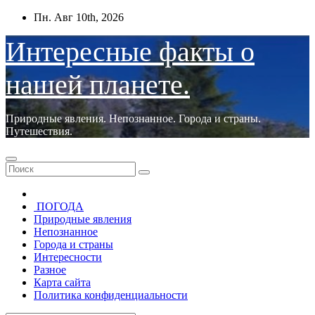
Перейти
Пн. Авг 10th, 2026
к
содержимому
Интересные факты о
нашей планете.
Природные явления. Непознанное. Города и страны.
Путешествия.
ПОГОДА
Природные явления
Непознанное
Города и страны
Интересности
Разное
Карта сайта
Политика конфиденциальности