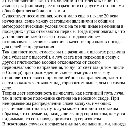
2) Установление связи этих явлений и оптических свойств
атмосферы (например, ее прозрачности) с другими сторонами
общей физической жизни земли.
Существует несомненная, хотя и мало еще в начале 20 века
изученная, связь между световыми явлениями и общими
метеорологическими условиями: на те или иные изменения в
последних чутко отзываются первые. Тогда предполагали, что
установление такой связи позволит в дальнейшем
использовать световые явления в качестве признаков погоды
для целей ее предсказания.
Так как плотность атмосферы на различных высотах различна
(она убывает с высотой), а луч света при переходе в среду с
другой плотностью вообще отклоняется от своего
первоначального направления, то луч от светила (в том числе
и Солнца) при прохождении сквозь земную атмосферу
отклоняется от своего прямолинейного направления, так что
светило кажется стоящим над горизонтом выше, чем на самом
деле.
Теория дает возможность вычислить как истинный путь луча,
так и истинное положение светила на небесном своде. При
ненормальном распределении слоев воздуха, имеющих
различные плотности, путь луча может искривиться таким
образом, что предметы, находящиеся под горизонтом, кажутся
видимыми, то есть находящимися над горизонтом.
В некоторых случаях предметы видны уменьшенными, иногда