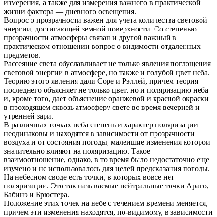
измерения, а также для измерения важного в практической
жизни фактора — дневного освещения.
Вопрос о прозрачности важен для учета количества световой
энергии, достигающей земной поверхности. Со степенью
прозрачности атмосферы связан и другой важный в
практическом отношении вопрос о видимости отдаленных
предметов.
Рассеяние света обуславливает не только явления поглощения
световой энергии в атмосфере, но также и голубой цвет неба.
Теорию этого явления дали Соре и Рэллей, причем теория
последнего объясняет не только цвет, но и поляризацию неба
и, кроме того, дает объяснение оранжевой и красной окраски
в проходящем сквозь атмосферу свете во время вечерней и
утренней зари.
В различных точках неба степень и характер поляризации
неодинаковы и находятся в зависимости от прозрачности
воздуха и от состояния погоды, малейшие изменения которой
значительно влияют на поляризацию. Такое
взаимоотношение, однако, в то время было недостаточно еще
изучено и не использовалось для целей предсказания погоды.
На небесном своде есть точки, в которых вовсе нет
поляризации. Это так называемые нейтральные точки Араго,
Бабинэ и Брюстера.
Положение этих точек на небе с течением времени меняется,
причем эти изменения находятся, по-видимому, в зависимости