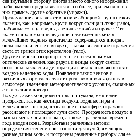
сдвинутыми в сторону, иногда вместо одного изображения
наблюдателю представляются два и более, причем одни из
них прямые, другие обратные (миражи).
Преломление света лежит в основе обширной группы таких
явлений, как, например, круги вокруг солнца и луны (гало),
побочные солнца и луны, световые столбы и прочее. Эти
явления происходят вследствие преломления света в
мельчайших ледяных кристаллах, содержащихся иногда в
большом количестве в воздухе, а также вследствие отражения
света от граней этих кристаллов (гало).
Другие широко распространенные и всем знакомые
оптические явления, как радуга и венцы вокруг светил,
основаны на явлении диффракции света в появляющихся в
воздухе капельках воды. Появление таких венцов и
различных форм гало служит признаком происходящих в
атмосфере изменений метеорологических условий, связанных
с изменением погоды.
Воздух, даже свободный от пыли и тумана, не вполне
прозрачен, так как частицы воздуха, водяные пары и
мельчайшие частицы, плавающие в атмосфере, отражают,
рассеивают и поглощают лучи света. Прозрачность воздуха в
разных местах земного шара, а также в различные времена
года неодинакова. Разработаны различные методы
определения степени прозрачности для лучей, имеющих
разные длины волн, и построены различные приборы для ее