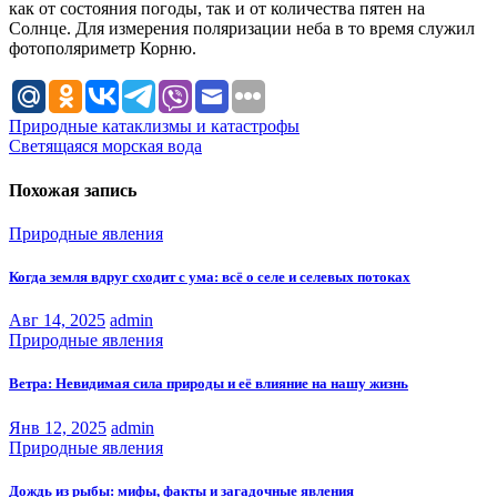
как от состояния погоды, так и от количества пятен на
Солнце. Для измерения поляризации неба в то время служил
фотополяриметр Корню.
Навигация
Природные катаклизмы и катастрофы
Светящаяся морская вода
по
записям
Похожая запись
Природные явления
Когда земля вдруг сходит с ума: всё о селе и селевых потоках
Авг 14, 2025
admin
Природные явления
Ветра: Невидимая сила природы и её влияние на нашу жизнь
Янв 12, 2025
admin
Природные явления
Дождь из рыбы: мифы, факты и загадочные явления