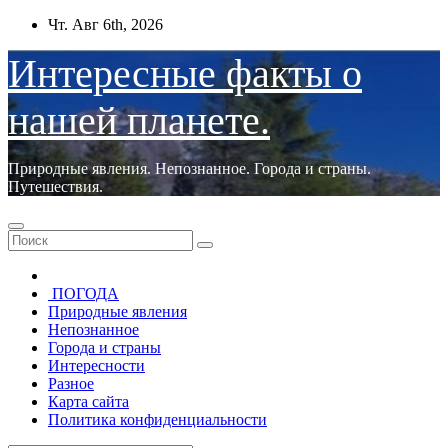
Перейти
Чт. Авг 6th, 2026
к
содержимому
Интересные факты о
нашей планете.
Природные явления. Непознанное. Города и страны.
Путешествия.
ПОГОДА
Природные явления
Непознанное
Города и страны
Интересности
Разное
Карта сайта
Политика конфиденциальности