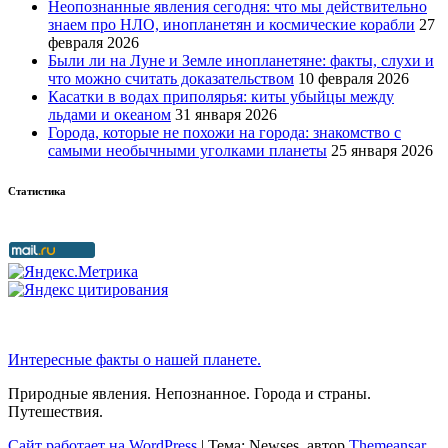
Неопознанные явления сегодня: что мы действительно
знаем про НЛО, инопланетян и космические корабли
27
февраля 2026
Были ли на Луне и Земле инопланетяне: факты, слухи и
что можно считать доказательством
10 февраля 2026
Касатки в водах приполярья: киты убыйцы между
льдами и океаном
31 января 2026
Города, которые не похожи на города: знакомство с
самыми необычными уголками планеты
25 января 2026
Статистика
Интересные факты о нашей планете.
Природные явления. Непознанное. Города и страны.
Путешествия.
Сайт работает на WordPress
|
Тема: Newses, автор
Themeansar