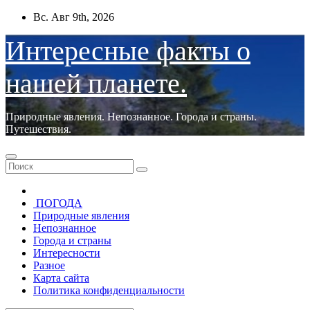
Перейти
Вс. Авг 9th, 2026
к
содержимому
Интересные факты о
нашей планете.
Природные явления. Непознанное. Города и страны.
Путешествия.
ПОГОДА
Природные явления
Непознанное
Города и страны
Интересности
Разное
Карта сайта
Политика конфиденциальности